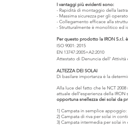
I vantaggi più evidenti sono:
- Rapidità di montaggio della lastra
- Massima sicurezza per gli operato
- Collegamento efficace alla struttu
- Strutturalmente è monolitico ed 
Per questo prodotto la IRON S.r.l. è 
ISO 9001: 2015
EN 13747:2005+A2:2010
Attestato di Denuncia dell' Attività
ALTEZZA DEI SOLAI
Di basilare importanza è la determin
Alla luce del fatto che le NCT 2008 
attuale dell’esperienza della IRON s
opportuna snellezza dei solai da p
1) Campata in semplice appoggio: al
2) Campata di riva per solai in conti
3) Campata intermedia per solai in c