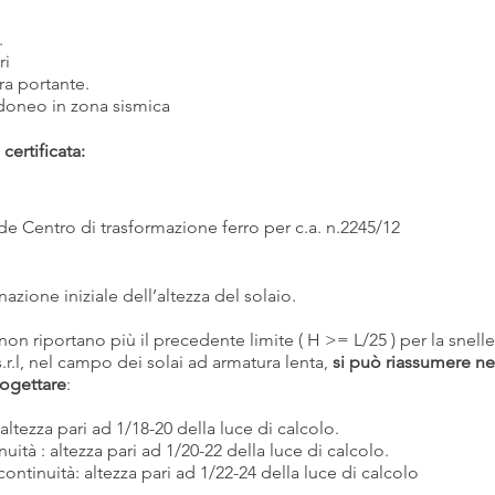
.
ri
ra portante.
idoneo in zona sismica
certificata:
 de Centro di trasformazione ferro per c.a. n.2245/12
azione iniziale dell’altezza del solaio.
non riportano più il precedente limite ( H >= L/25 ) per la snelle
.r.l, nel campo dei solai ad armatura lenta,
si può riassumere ne
rogettare
:
tezza pari ad 1/18-20 della luce di calcolo.
nuità : altezza pari ad 1/20-22 della luce di calcolo.
ontinuità: altezza pari ad 1/22-24 della luce di calcolo